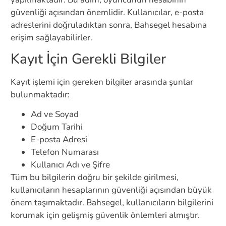
güvenliği açısından önemlidir. Kullanıcılar, e-posta
adreslerini doğruladıktan sonra, Bahsegel hesabına
erişim sağlayabilirler.
Kayıt İçin Gerekli Bilgiler
Kayıt işlemi için gereken bilgiler arasında şunlar
bulunmaktadır:
Ad ve Soyad
Doğum Tarihi
E-posta Adresi
Telefon Numarası
Kullanıcı Adı ve Şifre
Tüm bu bilgilerin doğru bir şekilde girilmesi,
kullanıcıların hesaplarının güvenliği açısından büyük
önem taşımaktadır. Bahsegel, kullanıcıların bilgilerini
korumak için gelişmiş güvenlik önlemleri almıştır.