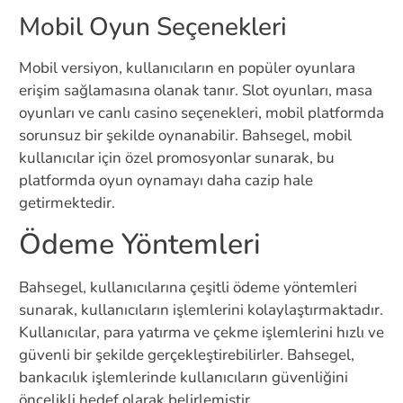
Mobil Oyun Seçenekleri
Mobil versiyon, kullanıcıların en popüler oyunlara
erişim sağlamasına olanak tanır. Slot oyunları, masa
oyunları ve canlı casino seçenekleri, mobil platformda
sorunsuz bir şekilde oynanabilir. Bahsegel, mobil
kullanıcılar için özel promosyonlar sunarak, bu
platformda oyun oynamayı daha cazip hale
getirmektedir.
Ödeme Yöntemleri
Bahsegel, kullanıcılarına çeşitli ödeme yöntemleri
sunarak, kullanıcıların işlemlerini kolaylaştırmaktadır.
Kullanıcılar, para yatırma ve çekme işlemlerini hızlı ve
güvenli bir şekilde gerçekleştirebilirler. Bahsegel,
bankacılık işlemlerinde kullanıcıların güvenliğini
öncelikli hedef olarak belirlemiştir.