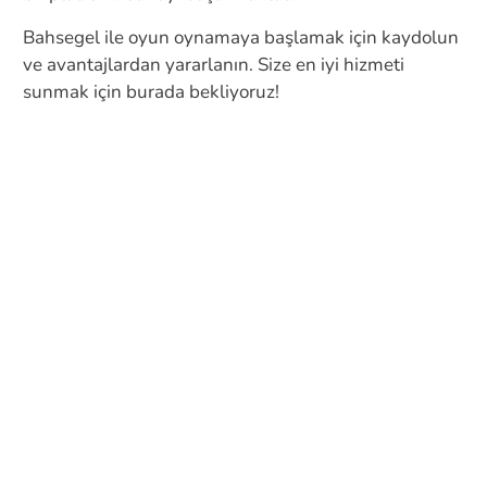
Bahsegel ile oyun oynamaya başlamak için kaydolun
ve avantajlardan yararlanın. Size en iyi hizmeti
sunmak için burada bekliyoruz!