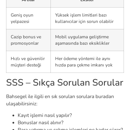
Geniş oyun
Yüksek işlem limitleri bazı
yelpazesi
kullanıcılar için sorun olabilir
Cazip bonus ve
Mobil uygulama geliştirme
promosyonlar
aşamasında bazı eksiklikler
Hızlı ve güvenilir
Her ödeme yöntemi ile aynı
müşteri desteği
hızda para çekme imkanı yok
SSS – Sıkça Sorulan Sorular
Bahsegel ile ilgili en sık sorulan sorulara buradan
ulaşabilirsiniz:
Kayıt işlemi nasıl yapılır?
Bonuslar nasıl alınır?
Para yatırma ve çekme işlemleri ne kadar sürer?