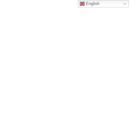
English