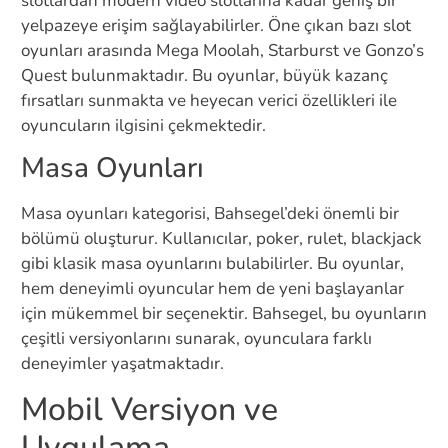
slotlardan modern video slotlarına kadar geniş bir
yelpazeye erişim sağlayabilirler. Öne çıkan bazı slot
oyunları arasında Mega Moolah, Starburst ve Gonzo’s
Quest bulunmaktadır. Bu oyunlar, büyük kazanç
fırsatları sunmakta ve heyecan verici özellikleri ile
oyuncuların ilgisini çekmektedir.
Masa Oyunları
Masa oyunları kategorisi, Bahsegel’deki önemli bir
bölümü oluşturur. Kullanıcılar, poker, rulet, blackjack
gibi klasik masa oyunlarını bulabilirler. Bu oyunlar,
hem deneyimli oyuncular hem de yeni başlayanlar
için mükemmel bir seçenektir. Bahsegel, bu oyunların
çeşitli versiyonlarını sunarak, oyunculara farklı
deneyimler yaşatmaktadır.
Mobil Versiyon ve
Uygulama