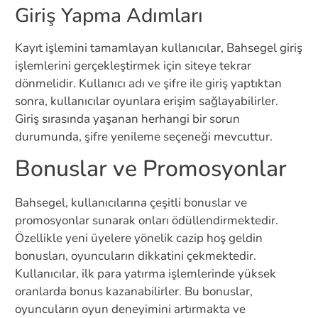
Giriş Yapma Adımları
Kayıt işlemini tamamlayan kullanıcılar, Bahsegel giriş
işlemlerini gerçekleştirmek için siteye tekrar
dönmelidir. Kullanıcı adı ve şifre ile giriş yaptıktan
sonra, kullanıcılar oyunlara erişim sağlayabilirler.
Giriş sırasında yaşanan herhangi bir sorun
durumunda, şifre yenileme seçeneği mevcuttur.
Bonuslar ve Promosyonlar
Bahsegel, kullanıcılarına çeşitli bonuslar ve
promosyonlar sunarak onları ödüllendirmektedir.
Özellikle yeni üyelere yönelik cazip hoş geldin
bonusları, oyuncuların dikkatini çekmektedir.
Kullanıcılar, ilk para yatırma işlemlerinde yüksek
oranlarda bonus kazanabilirler. Bu bonuslar,
oyuncuların oyun deneyimini artırmakta ve