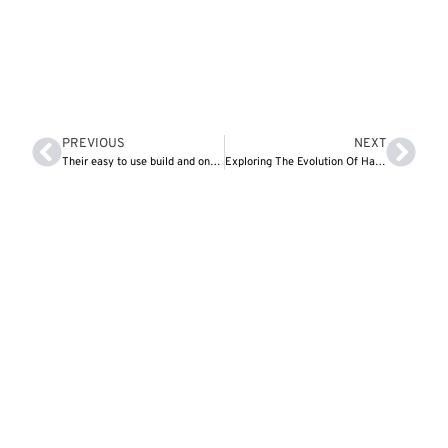
PREVIOUS
NEXT
Their easy to use build and on-the-go access to cause them to ideal for people trying to fast, simpler payments
Exploring The Evolution Of Hacksaw GamingS Innovative Casino Games