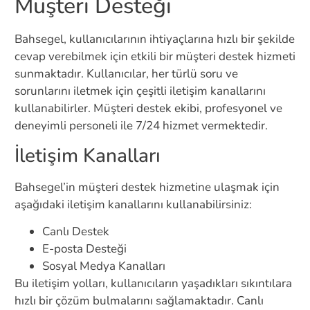
Müşteri Desteği
Bahsegel, kullanıcılarının ihtiyaçlarına hızlı bir şekilde
cevap verebilmek için etkili bir müşteri destek hizmeti
sunmaktadır. Kullanıcılar, her türlü soru ve
sorunlarını iletmek için çeşitli iletişim kanallarını
kullanabilirler. Müşteri destek ekibi, profesyonel ve
deneyimli personeli ile 7/24 hizmet vermektedir.
İletişim Kanalları
Bahsegel’in müşteri destek hizmetine ulaşmak için
aşağıdaki iletişim kanallarını kullanabilirsiniz:
Canlı Destek
E-posta Desteği
Sosyal Medya Kanalları
Bu iletişim yolları, kullanıcıların yaşadıkları sıkıntılara
hızlı bir çözüm bulmalarını sağlamaktadır. Canlı