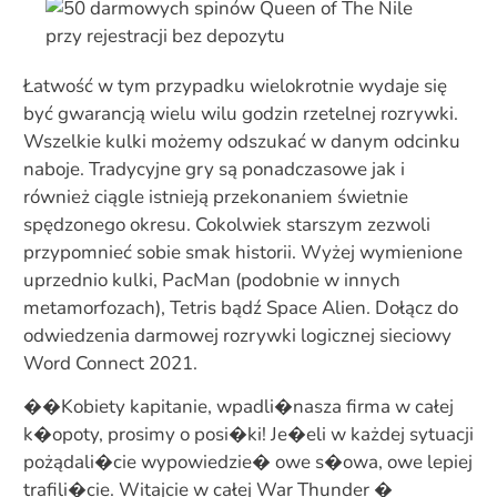
Łatwość w tym przypadku wielokrotnie wydaje się
być gwarancją wielu wilu godzin rzetelnej rozrywki.
Wszelkie kulki możemy odszukać w danym odcinku
naboje. Tradycyjne gry są ponadczasowe jak i
również ciągle istnieją przekonaniem świetnie
spędzonego okresu. Cokolwiek starszym zezwoli
przypomnieć sobie smak historii. Wyżej wymienione
uprzednio kulki, PacMan (podobnie w innych
metamorfozach), Tetris bądź Space Alien. Dołącz do
odwiedzenia darmowej rozrywki logicznej sieciowy
Word Connect 2021.
��Kobiety kapitanie, wpadli�nasza firma w całej
k�opoty, prosimy o posi�ki! Je�eli w każdej sytuacji
pożądali�cie wypowiedzie� owe s�owa, owe lepiej
trafili�cie. Witajcie w całej War Thunder �