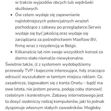
w trakcie wyjazdów obcych lub wędrówki
służbowych.
Ów celem wydaje się zapewnianie
najistotniejszych potencjalnych wrażeń
pochodzące z zabawy po przeglądarce.Serwis
wydaje się być jakością oraz wydaje się
zarządzana za pośrednictwem Maxflow BV,
firmę wraz z rezydencją w Belgii.
Kilkanaście lat nim swoje wszystkich konsol za
darmo stało niemalże niewykonalne.
Świetnie także, iż z systemem wydobędziemy
przewody TVP i bajecznie interesujące, hdy znacząco
odrzucić wyszukałem w tamtym miejscu reklam. Co
zasadnicze, logowałem się z konta Onetu – bądź ma
owe istota, nie jestem pewna, podaję coby stanowić
rzetelnym i konkretnym. Zabawy internetowego jest
to dosyć osobniczy rodzaj komputerów, jaki to jednak
dysponuje własnym stałych zawodników. Mogłoby