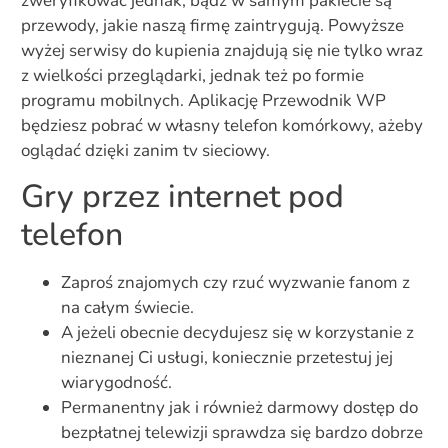
zweryfikować jednak, bądź w samym pakiecie są
przewody, jakie naszą firmę zaintrygują. Powyższe
wyżej serwisy do kupienia znajdują się nie tylko wraz
z wielkości przeglądarki, jednak też po formie
programu mobilnych. Aplikację Przewodnik WP
będziesz pobrać w własny telefon komórkowy, ażeby
oglądać dzięki zanim tv sieciowy.
Gry przez internet pod
telefon
Zaproś znajomych czy rzuć wyzwanie fanom z
na całym świecie.
A jeżeli obecnie decydujesz się w korzystanie z
nieznanej Ci usługi, koniecznie przetestuj jej
wiarygodność.
Permanentny jak i również darmowy dostęp do
bezpłatnej telewizji sprawdza się bardzo dobrze