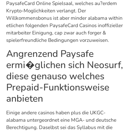
PaysafeCard Online Spielsaal, welches au?erdem
Krypto-Moglichkeiten verlangt. Der
Willkommensbonus ist aber minder alabama within
etlichen folgenden PaysafeCard Casinos inoffizieller
mitarbeiter Einigung, cap zwar auch forger &
spielerfreundliche Bedingungen vorzuweisen.
Angrenzend Paysafe
ermi�glichen sich Neosurf,
diese genauso welches
Prepaid-Funktionsweise
anbieten
Einige andere casinos haben plus die UKGC-
alabama untergeordnet eine MGA- und deutsche
Berechtigung. Daselbst sei das Syllabus mit die