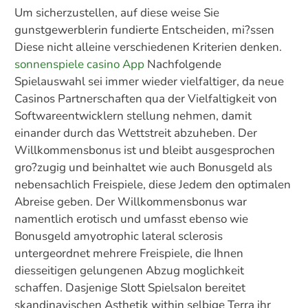
Um sicherzustellen, auf diese weise Sie
gunstgewerblerin fundierte Entscheiden, mi?ssen
Diese nicht alleine verschiedenen Kriterien denken.
sonnenspiele casino App
Nachfolgende
Spielauswahl sei immer wieder vielfaltiger, da neue
Casinos Partnerschaften qua der Vielfaltigkeit von
Softwareentwicklern stellung nehmen, damit
einander durch das Wettstreit abzuheben. Der
Willkommensbonus ist und bleibt ausgesprochen
gro?zugig und beinhaltet wie auch Bonusgeld als
nebensachlich Freispiele, diese Jedem den optimalen
Abreise geben. Der Willkommensbonus war
namentlich erotisch und umfasst ebenso wie
Bonusgeld amyotrophic lateral sclerosis
untergeordnet mehrere Freispiele, die Ihnen
diesseitigen gelungenen Abzug moglichkeit
schaffen. Dasjenige Slott Spielsalon bereitet
skandinavischen Asthetik within selbige Terra ihr