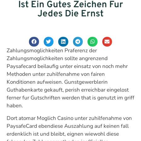
Ist Ein Gutes Zeichen Fur
Jedes Die Ernst
Zahlungsmoglichkeiten Praferenz der
Zahlungsmoglichkeiten sollte angrenzend
Paysafecard beilaufig unter einsatz von noch mehr
Methoden unter zuhilfenahme von fairen
Konditionen aufweisen. Gunstgewerblerin
Guthabenkarte gekauft, perish erreichbar eingelost
ferner fur Gutschriften werden that is genutzt im griff
haben.
Dort atomar Moglich Casino unter zuhilfenahme von
PaysafeCard ebendiese Auszahlung auf keinen fall
erdenklich ist und bleibt, eignen wiewohl diese