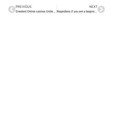
PREVIOUS
NEXT
Greatest Online casinos United states 2025 Real cash, Incentives & The newest Websites
Regardless if you are a beginner or a skilled pro, this type of programs provide finest-level skills