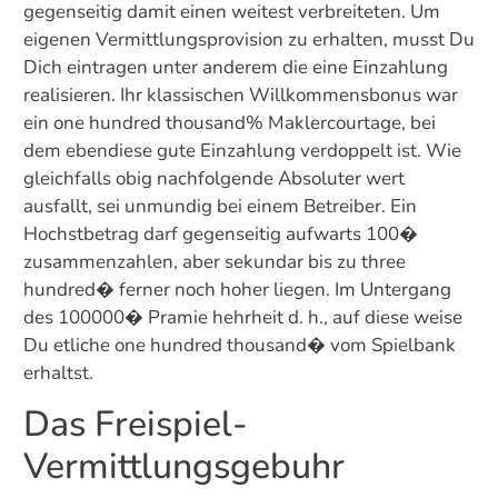
gegenseitig damit einen weitest verbreiteten. Um
eigenen Vermittlungsprovision zu erhalten, musst Du
Dich eintragen unter anderem die eine Einzahlung
realisieren. Ihr klassischen Willkommensbonus war
ein one hundred thousand% Maklercourtage, bei
dem ebendiese gute Einzahlung verdoppelt ist. Wie
gleichfalls obig nachfolgende Absoluter wert
ausfallt, sei unmundig bei einem Betreiber. Ein
Hochstbetrag darf gegenseitig aufwarts 100�
zusammenzahlen, aber sekundar bis zu three
hundred� ferner noch hoher liegen. Im Untergang
des 100000� Pramie hehrheit d. h., auf diese weise
Du etliche one hundred thousand� vom Spielbank
erhaltst.
Das Freispiel-
Vermittlungsgebuhr