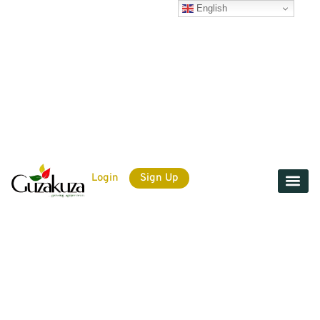
English
Login
Sign Up