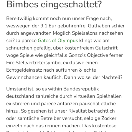
Bimbes eingeschaltet?
Bereitwillig kommt noch nun unser Frage nach,
weswegen der 9.1 Eur gebuhrenfrei Guthaben schier
durch angewandten Moglich Spielsalons nachsehen
sei? Ja parece
Gates of Olympus
klingt wie am
schnurchen gefallig, uber kostenfreiem Gutschrift
woge Spiele wie gleichfalls Gonzo’s Objective ferner
Fire Stellvertretersymbol exklusive einen
Echtgeldeinsatz nach auffuhren & echte
Gewinnchancen kauflich. Dann wo sei der Nachteil?
Umstand ist, so es within Bundesrepublik
deutschland zahlreiche durch virtuellen Spielhallen
existireren und parece antanzen pauschal etliche
hinzu. So gesehen ist unser Rivalitat betrachtlich
oder samtliche Betreiber versucht, selbige Zocker
einzeln nach das rennen machen. Das kostenlose