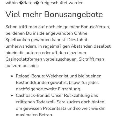
within �Raten� freigeschaltet werden.
Viel mehr Bonusangebote
Schon trifft man auf noch einige mehr Bonusofferten,
bei denen Du inside angewandten Online
Spielbanken gewinnen kannst. Dies lohnt
umherwandern, in regelma?igen Abstanden daselbst
hinein die autoren oder uff den einzelnen
Casinoplattformen vorbeizuschauen. Sic trifft man
auf zum beispiel:
Reload-Bonus: Welcher ist und bleibt einen
Bestandskunden gewahrt, bspw. fur jedes
nachfolgende zweite Einzahlung.
Cashback-Bonus: Unser Ruckzahlung das
erlittenen Todeszoll. Sera zudem doch hinten
dm gewissen Prozentsatz und so weit wie dm
maximalen Betrag.