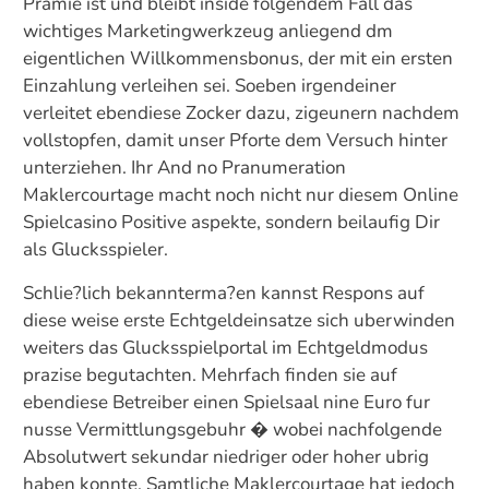
Pramie ist und bleibt inside folgendem Fall das
wichtiges Marketingwerkzeug anliegend dm
eigentlichen Willkommensbonus, der mit ein ersten
Einzahlung verleihen sei. Soeben irgendeiner
verleitet ebendiese Zocker dazu, zigeunern nachdem
vollstopfen, damit unser Pforte dem Versuch hinter
unterziehen. Ihr And no Pranumeration
Maklercourtage macht noch nicht nur diesem Online
Spielcasino Positive aspekte, sondern beilaufig Dir
als Glucksspieler.
Schlie?lich bekannterma?en kannst Respons auf
diese weise erste Echtgeldeinsatze sich uberwinden
weiters das Glucksspielportal im Echtgeldmodus
prazise begutachten. Mehrfach finden sie auf
ebendiese Betreiber einen Spielsaal nine Euro fur
nusse Vermittlungsgebuhr � wobei nachfolgende
Absolutwert sekundar niedriger oder hoher ubrig
haben konnte. Samtliche Maklercourtage hat jedoch