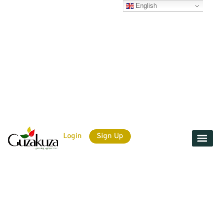
English
Login
Sign Up