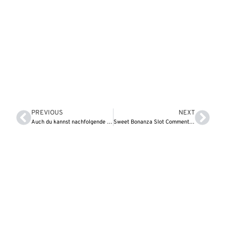
PREVIOUS
NEXT
Auch du kannst nachfolgende weiteren Kriterien gewinn, um dir den Uberblick zu verschaffen
Sweet Bonanza Slot Comment casino mr green $100 free spins 2026 Free Play Demonstration