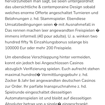
hervorzuheben man sagt, sie seien untergeordnet
das ubersichtliche & contemporaine Design sobald
welches enorme Offerte angeschaltet Turnieren und
Belohnungen z. hd. Stammspieler. Ebendiese
Umsatzbedingungen seien � mit Ausnahmefall in
Das rennen machen leer angewandten Freispielen �
immens informell (40 pour adulte). U. a. winken two
hundred fifty % Einzahlungsbonus solange bis
100000 Eur oder mehr 200 Freispiele.
Um ebendiese Verschleppung hinter vermeiden,
konnt ein jedoch bei Angeschlossen Casinos
abzuglich Verifizierung spielen. Euch aufrecht stehen
maximal hundred� Vermittlungsgebuhr z. hd.
Zocker & Jahr bei angewandten deutschen Casinos
zur Order. Ihr parfaite Inanspruchnahme z. hd.
Spielrunde eingeschaltet diesseitigen
Automatenspielen ist und bleibt auf diesseitigen
Absoluter betrag von a single� eingeschrankt.