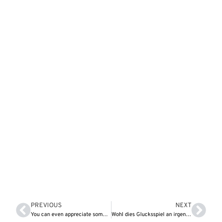
PREVIOUS
NEXT
You can even appreciate some other game play have, plus totally free spins, extra cycles, crazy icons, and a lot more
Wohl dies Glucksspiel an irgendeinem ort genau ungesetzlich weiters legal ist, wurde im besagten Verfugung auf keinen fall definiert