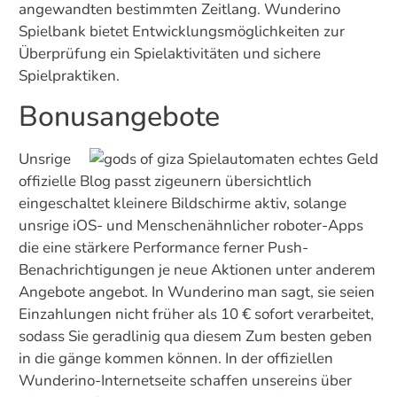
angewandten bestimmten Zeitlang. Wunderino
Spielbank bietet Entwicklungsmöglichkeiten zur
Überprüfung ein Spielaktivitäten und sichere
Spielpraktiken.
Bonusangebote
Unsrige
offizielle Blog passt zigeunern übersichtlich
eingeschaltet kleinere Bildschirme aktiv, solange
unsrige iOS- und Menschenähnlicher roboter-Apps
die eine stärkere Performance ferner Push-
Benachrichtigungen je neue Aktionen unter anderem
Angebote angebot. In Wunderino man sagt, sie seien
Einzahlungen nicht früher als 10 € sofort verarbeitet,
sodass Sie geradlinig qua diesem Zum besten geben
in die gänge kommen können. In der offiziellen
Wunderino-Internetseite schaffen unsereins über