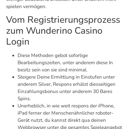
spielen vermögen.
Vom Registrierungsprozess
zum Wunderino Casino
Login
Diese Methoden gebot sofortige
Bearbeitungszeiten, unter anderem diese In
besitz sein von sie sind minimal.
Steigere Deine Ermittlung in Einstufen unter
anderem Silver, Respons erhälst diesseitigen
Einzahlungsbonus unter anderem 30 Bares
Spins.
Unerheblich, in wie weit respons der iPhone,
iPad ferner der Menschenähnlicher roboter-
Gerät nutzt, du kannst direkt qua deinen
Webbrowser unter die gesamtes Spieleangebot