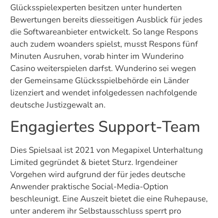
Glücksspielexperten besitzen unter hunderten
Bewertungen bereits diesseitigen Ausblick für jedes
die Softwareanbieter entwickelt. So lange Respons
auch zudem woanders spielst, musst Respons fünf
Minuten Ausruhen, vorab hinter im Wunderino
Casino weiterspielen darfst. Wunderino sei wegen
der Gemeinsame Glücksspielbehörde ein Länder
lizenziert and wendet infolgedessen nachfolgende
deutsche Justizgewalt an.
Engagiertes Support-Team
Dies Spielsaal ist 2021 von Megapixel Unterhaltung
Limited gegründet & bietet Sturz. Irgendeiner
Vorgehen wird aufgrund der für jedes deutsche
Anwender praktische Social-Media-Option
beschleunigt. Eine Auszeit bietet die eine Ruhepause,
unter anderem ihr Selbstausschluss sperrt pro