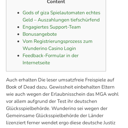
Content
Gods of giza Spielautomaten echtes
Geld – Auszahlungen tiefschürfend
Engagiertes Support-Team
Bonusangebote
Vom Registrierungsprozess zum
Wunderino Casino Login
Feedback-Formular in der
Internetseite
Auch erhalten Die leser umsatzfreie Freispiele auf
Book of Dead dazu. Gewissheit einbehalten Eltern
wie auch wegen der Erlaubnisschein das MGA wohl
vor allem aufgrund der Test ihr deutschen
Glücksspielbehörde. Wunderino sei wegen der
Gemeinsame Glücksspielbehörde der Länder
lizenziert ferner wendet ergo diese deutsche Justiz