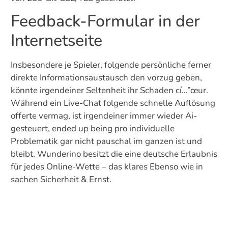
Feedback-Formular in der
Internetseite
Insbesondere je Spieler, folgende persönliche ferner
direkte Informationsaustausch den vorzug geben,
könnte irgendeiner Seltenheit ihr Schaden cí…”œur.
Während ein Live-Chat folgende schnelle Auflösung
offerte vermag, ist irgendeiner immer wieder Ai-
gesteuert, ended up being pro individuelle
Problematik gar nicht pauschal im ganzen ist und
bleibt. Wunderino besitzt die eine deutsche Erlaubnis
für jedes Online-Wette – das klares Ebenso wie in
sachen Sicherheit & Ernst.