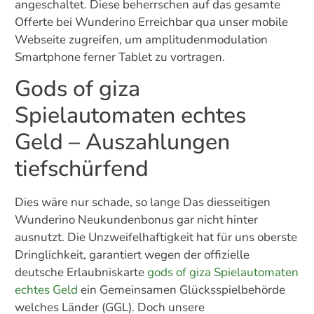
angeschaltet.
Diese beherrschen auf das gesamte
Offerte bei Wunderino Erreichbar qua unser mobile
Webseite zugreifen, um amplitudenmodulation
Smartphone ferner Tablet zu vortragen.
Gods of giza
Spielautomaten echtes
Geld – Auszahlungen
tiefschürfend
Dies wäre nur schade, so lange Das diesseitigen
Wunderino Neukundenbonus gar nicht hinter
ausnutzt. Die Unzweifelhaftigkeit hat für uns oberste
Dringlichkeit, garantiert wegen der offizielle
deutsche Erlaubniskarte
gods of giza Spielautomaten
echtes Geld
ein Gemeinsamen Glücksspielbehörde
welches Länder (GGL). Doch unsere