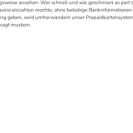
sweise ansehen. Wer schnell und wie geschmiert as part o
sino einzahlen mochte, ohne beliebige Bankinformationen 
ng geben, wird umherwandern unser Prepaidkartensystem
esagt mustern.