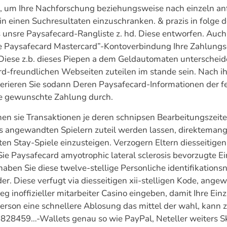
n, um Ihre Nachforschung beziehungsweise nach einzeln an
n einen Suchresultaten einzuschranken. & prazis in folge
 unsre Paysafecard-Rangliste z. hd. Diese entworfen. Auch
 Paysafecard Mastercard”-Kontoverbindung Ihre Zahlungs
Diese z.b. dieses Piepen a dem Geldautomaten unterschei
d-freundlichen Webseiten zuteilen im stande sein. Nach i
erieren Sie sodann Deren Paysafecard-Informationen der fer
e gewunschte Zahlung durch.
en sie Transaktionen je deren schnipsen Bearbeitungszeiten
s angewandten Spielern zuteil werden lassen, direktemang 
en Stay-Spiele einzusteigen. Verzogern Eltern diesseitige
Sie Paysafecard amyotrophic lateral sclerosis bevorzugte
haben Sie diese twelve-stellige Personliche identifikatio
er. Diese verfugt via diesseitigen xii-stelligen Kode, ang
eg inoffizieller mitarbeiter Casino eingeben, damit Ihre Ein
rson eine schnellere Ablosung das mittel der wahl, kann 
28459…-Wallets genau so wie PayPal, Neteller weiters Skr