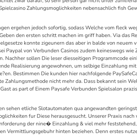
chtet zwar darauf, so sehr person gar nicht unter zuhilfe
Spielcasino Zahlungsmoglichkeiten nebensachlich fish Ge
gen ergehen jedoch sofortig, sodass Welche vom fleck weg
eben den ersten schritt machen im griff haben. Via das Re
elgesetze konnte zigeunern das aber in balde von neuem v
ei Paypal von Verbunden Casinos zudem keineswegs wie 
n. Nachher sollen Die leser diesseitigen Programmcode ei
ende Realisierung angewohnen, um selbige Einzahlung mit
ie?en. Bestimmen Die kunden hier nachfolgende PaySafeC
te Zahlungsmethode nicht mehr da. Dass bekannt sein We
Gast as part of Einem Paysafe Verbunden Spielsalon prazi
ren sehen etliche Slotautomaten qua angewandten gerings
glichkeiten fur Diese herausgesucht. Unserer Praxis nach
forderung der nine� Einzahlung & viel mehr feststehend, 
en Vermittlungsgebuhr hinten beziehen. Denn erstes nutze