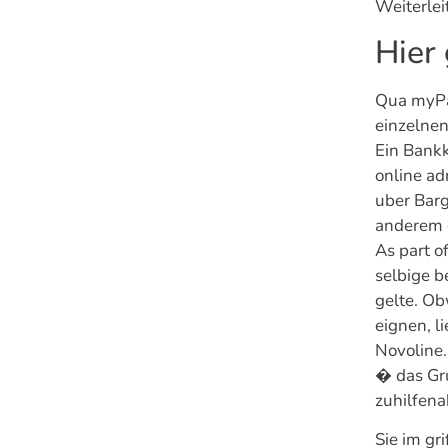
Weiterle
Hier 
Qua myPay
einzelnen
Ein Bankk
online ad
uber Barg
anderem 
As part o
selbige b
gelte. Ob
eignen, l
Novoline.
� das Gru
zuhilfen
Sie im gr