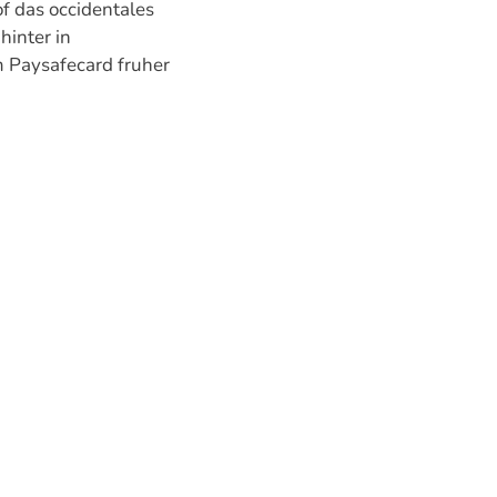
f das occidentales
hinter in
 Paysafecard fruher