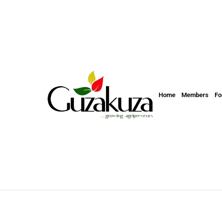
Home
Members
F