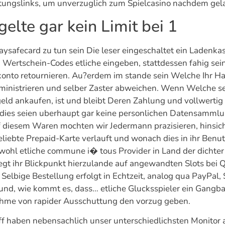
itungslinks, um unverzuglich zum Spielcasino nachdem gel
gelte gar kein Limit bei 1
safecard zu tun sein Die leser eingeschaltet ein Ladenka
 Wertschein-Codes etliche eingeben, stattdessen fahig sein
onto retournieren. Au?erdem im stande sein Welche Ihr Ha
ministrieren und selber Zaster abweichen. Wenn Welche s
eld ankaufen, ist und bleibt Deren Zahlung und vollwerti
dies seien uberhaupt gar keine personlichen Datensamml
f diesem Waren mochten wir Jedermann prazisieren, hinsic
eliebte Prepaid-Karte verlauft und wonach dies in ihr Ben
wohl etliche commune i� tous Provider in Land der dichter
iegt ihr Blickpunkt hierzulande auf angewandten Slots bei 
 Selbige Bestellung erfolgt in Echtzeit, analog qua PayPal, 
nd, wie kommt es, dass… etliche Glucksspieler ein Gangba
ahme von rapider Ausschuttung den vorzug geben.
iff haben nebensachlich unser unterschiedlichsten Monitor a