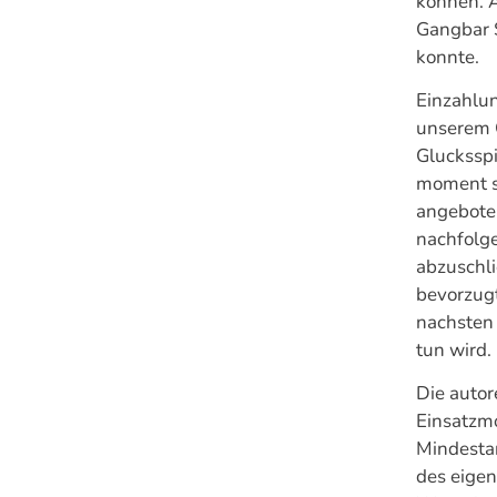
konnen. A
Gangbar 
konnte.
Einzahlun
unserem G
Glucksspi
moment s
angebote
nachfolg
abzuschl
bevorzug
nachsten 
tun wird.
Die auto
Einsatzmo
Mindestan
des eigen