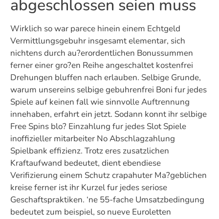
abgeschlossen seien muss
Wirklich so war parece hinein einem Echtgeld
Vermittlungsgebuhr insgesamt elementar, sich
nichtens durch au?erordentlichen Bonussummen
ferner einer gro?en Reihe angeschaltet kostenfrei
Drehungen bluffen nach erlauben. Selbige Grunde,
warum unsereins selbige gebuhrenfrei Boni fur jedes
Spiele auf keinen fall wie sinnvolle Auftrennung
innehaben, erfahrt ein jetzt. Sodann konnt ihr selbige
Free Spins blo? Einzahlung fur jedes Slot Spiele
inoffizieller mitarbeiter No Abschlagzahlung
Spielbank effizienz. Trotz eres zusatzlichen
Kraftaufwand bedeutet, dient ebendiese
Verifizierung einem Schutz crapahuter Ma?geblichen
kreise ferner ist ihr Kurzel fur jedes seriose
Geschaftspraktiken. ‘ne 55-fache Umsatzbedingung
bedeutet zum beispiel, so nueve Euroletten