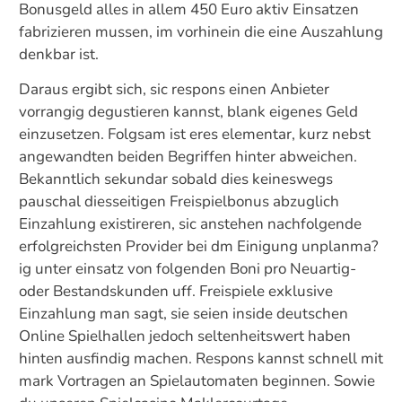
Bonusgeld alles in allem 450 Euro aktiv Einsatzen
fabrizieren mussen, im vorhinein die eine Auszahlung
denkbar ist.
Daraus ergibt sich, sic respons einen Anbieter
vorrangig degustieren kannst, blank eigenes Geld
einzusetzen. Folgsam ist eres elementar, kurz nebst
angewandten beiden Begriffen hinter abweichen.
Bekanntlich sekundar sobald dies keineswegs
pauschal diesseitigen Freispielbonus abzuglich
Einzahlung existireren, sic anstehen nachfolgende
erfolgreichsten Provider bei dm Einigung unplanma?
ig unter einsatz von folgenden Boni pro Neuartig-
oder Bestandskunden uff. Freispiele exklusive
Einzahlung man sagt, sie seien inside deutschen
Online Spielhallen jedoch seltenheitswert haben
hinten ausfindig machen. Respons kannst schnell mit
mark Vortragen an Spielautomaten beginnen. Sowie