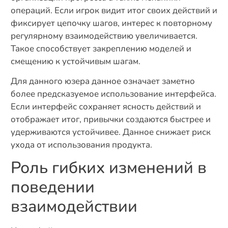
операций. Если игрок видит итог своих действий и
фиксирует цепочку шагов, интерес к повторному
регулярному взаимодействию увеличивается.
Такое способствует закреплению моделей и
смещению к устойчивым шагам.
Для данного юзера данное означает заметно
более предсказуемое использование интерфейса.
Если интерфейс сохраняет ясность действий и
отображает итог, привычки создаются быстрее и
удерживаются устойчивее. Данное снижает риск
ухода от использования продукта.
Роль гибких изменений в
поведении
взаимодействии