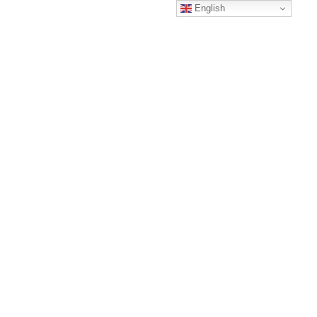
English