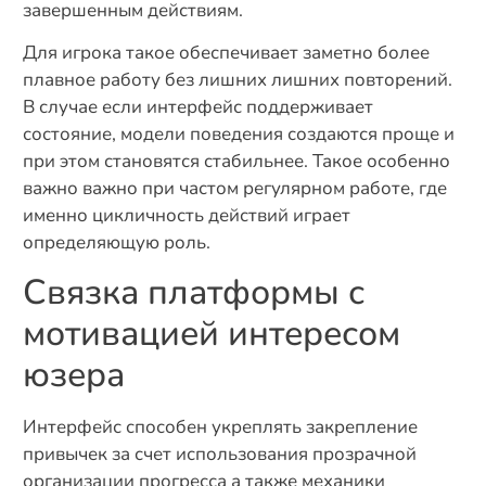
завершенным действиям.
Для игрока такое обеспечивает заметно более
плавное работу без лишних лишних повторений.
В случае если интерфейс поддерживает
состояние, модели поведения создаются проще и
при этом становятся стабильнее. Такое особенно
важно важно при частом регулярном работе, где
именно цикличность действий играет
определяющую роль.
Связка платформы с
мотивацией интересом
юзера
Интерфейс способен укреплять закрепление
привычек за счет использования прозрачной
организации прогресса а также механики