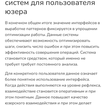
систем для пользователя
юзера
В конечном общем итоге значение интерфейсов в
выработке паттернов фиксируется в упрощении
оптимизации работы. Данные системы
обеспечивают возможность оптимизировать
шаги, снизить число ошибок и при этом повысить
эффективность совершения операций. Система
становится средством, который именно не
требует требует постоянного анализа.
Для конкретного пользователя данное означает
более понятное использование интерфейса.
Когда действия выполняются на уровне рефлекса,
взаимодействие становится оперативным и при
этом понятным. Данное повышает качество
юзерского взаимодействия и при этом делает