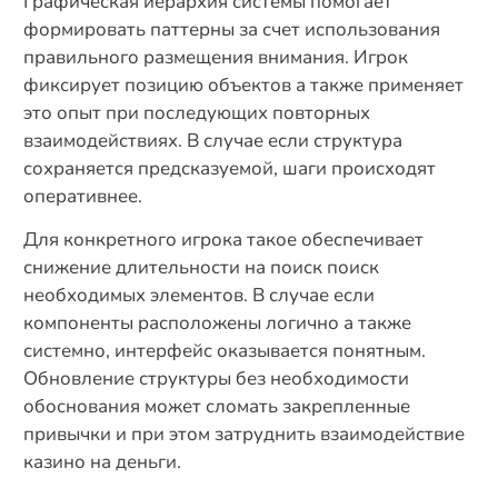
Графическая иерархия системы помогает
формировать паттерны за счет использования
правильного размещения внимания. Игрок
фиксирует позицию объектов а также применяет
это опыт при последующих повторных
взаимодействиях. В случае если структура
сохраняется предсказуемой, шаги происходят
оперативнее.
Для конкретного игрока такое обеспечивает
снижение длительности на поиск поиск
необходимых элементов. В случае если
компоненты расположены логично а также
системно, интерфейс оказывается понятным.
Обновление структуры без необходимости
обоснования может сломать закрепленные
привычки и при этом затруднить взаимодействие
казино на деньги.