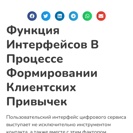
Функция
Интерфейсов В
Процессе
Формировании
Клиентских
Привычек
Пользовательский интерфейс цифрового сервиса
выступает не исключительно инструментом
контакта, а также вместе с этим фактором,