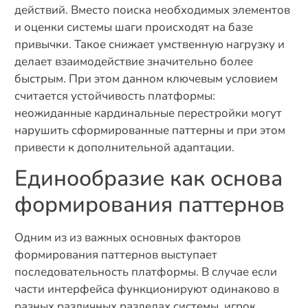
действий. Вместо поиска необходимых элементов
и оценки системы шаги происходят на базе
привычки. Такое снижает умственную нагрузку и
делает взаимодействие значительно более
быстрым. При этом данном ключевым условием
считается устойчивость платформы:
неожиданные кардинальные перестройки могут
нарушить сформированные паттерны и при этом
привести к дополнительной адаптации.
Единообразие как основа
формирования паттернов
Одним из из важных основных факторов
формирования паттернов выступает
последовательность платформы. В случае если
части интерфейса функционируют одинаково в
разных различных разделах системы, игрок