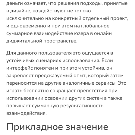
деньги означает, что решения подходы, принятые
в дизайне, воздействуют не только
исключительно на конкретный отдельный проект,
и одновременно и при этом на глобальное
суммарное взаимодействие юзера в онлайн
диджитальной пространстве.
Для данного пользователя это ощущается в
устойчивых сценариях использования. Если
интерфейс понятен и при этом устойчив, он
закрепляет предсказуемый опыт, который затем
переносится на другие аналогичные сервисы. Это
играть бесплатно сокращает препятствия при
использовании освоении других систем а также
повышает суммарную результативность
взаимодействия.
Прикладное значение