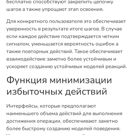
бесплатно способствуют закрепить цепочку
шагов а также упрощают этап освоения.
Для конкретного пользователя это обеспечивает
уверенность в результате итоге шагов. В случае
если каждое действие подтверждается четким
сигналом, уменьшается вероятность ошибок а
также повторных действий. Такое обеспечивает
взаимодействие заметно более устойчивым и
ускоряет созданию устойчивых моделей реакций.
Функция минимизации
избыточных действий
Интерфейсы, которые предполагают
наименьшего объема действий для выполнения
достижения операции, обеспечивают заметно
более быстрому созданию моделей поведения.