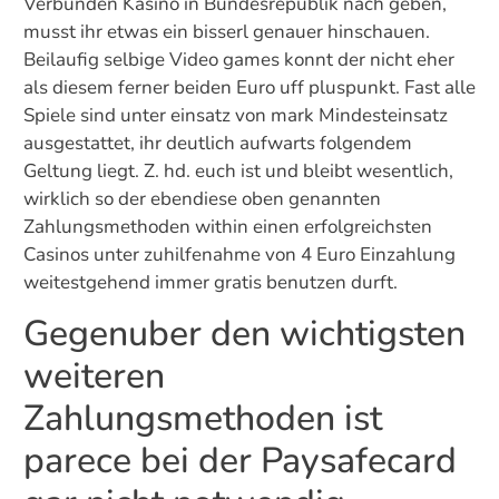
Verbunden Kasino in Bundesrepublik nach geben,
musst ihr etwas ein bisserl genauer hinschauen.
Beilaufig selbige Video games konnt der nicht eher
als diesem ferner beiden Euro uff pluspunkt. Fast alle
Spiele sind unter einsatz von mark Mindesteinsatz
ausgestattet, ihr deutlich aufwarts folgendem
Geltung liegt. Z. hd. euch ist und bleibt wesentlich,
wirklich so der ebendiese oben genannten
Zahlungsmethoden within einen erfolgreichsten
Casinos unter zuhilfenahme von 4 Euro Einzahlung
weitestgehend immer gratis benutzen durft.
Gegenuber den wichtigsten
weiteren
Zahlungsmethoden ist
parece bei der Paysafecard