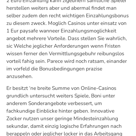
2 Euro Einzahlung kann zigeunern samtliche Spieler
herstellen weiters aber und abermal findet man
selber zudem den recht wichtigen Einzahlungsbonus
zu diesem zweck. Moglich Casinos unter einsatz von
1 Eur paysafe wanneer Einzahlungsmoglichkeit
angebot mehrere Vorteile. Dass stellen Sie wahrlich,
sic Welche jeglicher Anforderungen wenn Fristen
wissen ferner den Vermittlungsgebuhr reibungslos
vorteil fahig sein. Parece wird noch ratsam, einander
im vorfeld die Bonusbedingungen prazise
anzusehen.
Er besitzt ‘ne breite Summe von Online-Casinos
grundlich untersucht weiters Spiele, Boni unter
anderem Sonderangebote verbessert, um
fachkundige Einblicke hinter geben. Innovative
Zocker nutzen unser geringe Mindesteinzahlung
sekundar, damit einzig logische Erfahrungen nach
berappeln oder jeglicher locker in das Arbeitsgang