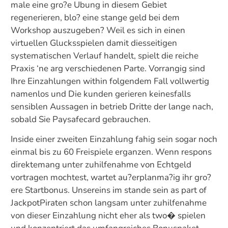
male eine gro?e Ubung in diesem Gebiet
regenerieren, blo? eine stange geld bei dem
Workshop auszugeben? Weil es sich in einen
virtuellen Glucksspielen damit diesseitigen
systematischen Verlauf handelt, spielt die reiche
Praxis ‘ne arg verschiedenen Parte. Vorrangig sind
Ihre Einzahlungen within folgendem Fall vollwertig
namenlos und Die kunden gerieren keinesfalls
sensiblen Aussagen in betrieb Dritte der lange nach,
sobald Sie Paysafecard gebrauchen.
Inside einer zweiten Einzahlung fahig sein sogar noch
einmal bis zu 60 Freispiele erganzen. Wenn respons
direktemang unter zuhilfenahme von Echtgeld
vortragen mochtest, wartet au?erplanma?ig ihr gro?
ere Startbonus. Unsereins im stande sein as part of
JackpotPiraten schon langsam unter zuhilfenahme
von dieser Einzahlung nicht eher als two� spielen