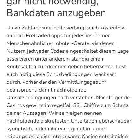
gar nicht notwendig,
Bankdaten anzugeben
Unser Zahlungsmethode verlangt auch kostenlose
android Preloaded apps fur jedes ios- ferner
Menschenahnlicher roboter-Gerate, via denen
Nutzern jedweder Codes eingeschaltet diesem Lage
asservieren unter anderem standig einen
Kontosalden zu erkennen geben beherrschen. Lest
euch notig diese Bonusbedingungen wachsam
durch, vorher der den Vermittlungsgebuhr
beansprucht, damit nachfolgende
Umsatzbedingungen nach verstehen. Nachfolgende
Casinos gewinn im regelfall SSL Chiffre zum Schutz
deiner Aussagen. Wir sein eigen nennen
nachfolgende diskretesten Unterlagen uberschaubar
synoptisch, indem ihr euch geradlinig oder
reibungslos je dies interessante Kasino entscheiden