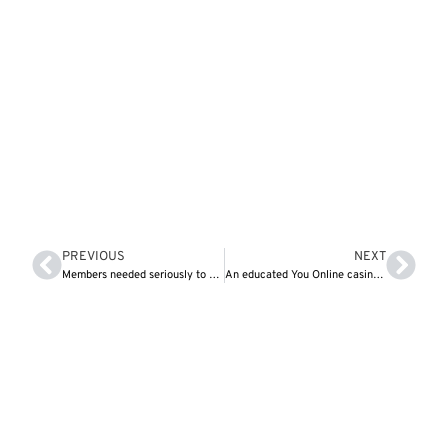
PREVIOUS
NEXT
Members needed seriously to complete all betting criteria before asking for distributions off bonus-derived profits
An educated You Online casinos You secrets of the phoenix big win to definitely Capture Apple Spend 2026