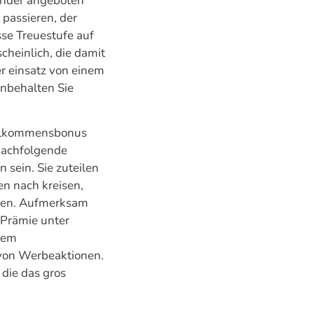
ender angeboten
passieren, der
se Treuestufe auf
cheinlich, die damit
r einsatz von einem
nbehalten Sie
Willkommensbonus
 nachfolgende
 sein. Sie zuteilen
en nach kreisen,
rden. Aufmerksam
 Prämie unter
dem
 von Werbeaktionen.
 die das gros