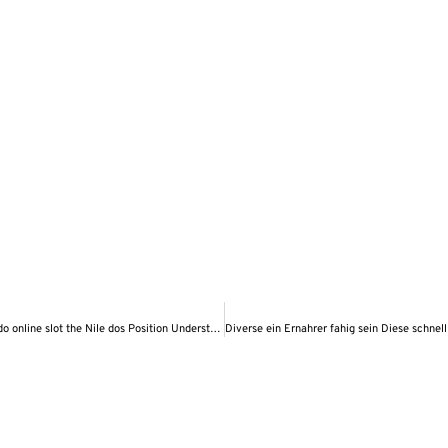
Queen of tornado online slot the Nile dos Position Understand the Video slot Advice