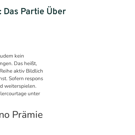
 Das Partie Über
 zudem kein
ngen. Das heißt,
ihe aktiv Bildlich
nst. Sofern respons
d weiterspielen.
lercourtage unter
ino Prämie