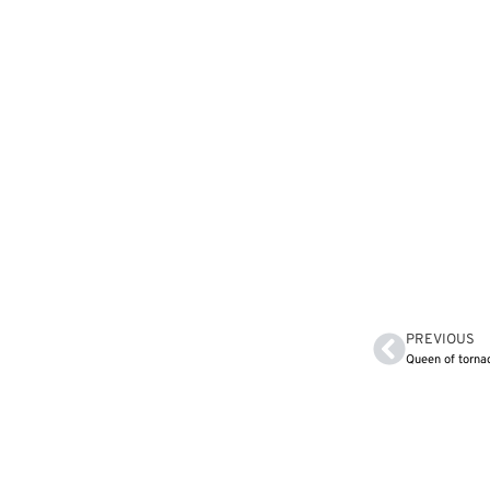
PREVIOUS