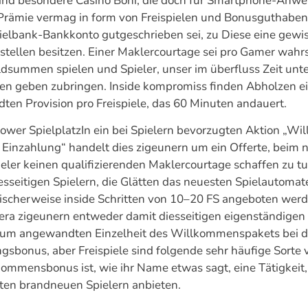
 sind besondere Casino Boni, die doch für Smartphone-Anw
 Prämie vermag in form von Freispielen und Bonusguthaben 
elbank-Bankkonto gutgeschrieben sei, zu Diese eine gewis
 stellen besitzen. Einer Maklercourtage sei pro Gamer wahrs
dsummen spielen und Spieler, unser im überfluss Zeit unte
en geben zubringen. Inside kompromiss finden Abholzen ei
en Provision pro Freispiele, das 60 Minuten andauert.
In ein bei Spielern bevorzugten Aktion „
 Einzahlung“ handelt dies zigeunern um ein Offerte, beim
eler keinen qualifizierenden Maklercourtage schaffen zu tun
esseitigen Spielern, die Glätten das neuesten Spielautomat
pischerweise inside Schritten von 10–20 FS angeboten we
era zigeunern entweder damit diesseitigen eigenständigen
um angewandten Einzelheit des Willkommenspakets bei 
gsbonus, aber Freispiele sind folgende sehr häufige Sorte
ommensbonus ist, wie ihr Name etwas sagt, eine Tätigkeit,
ten brandneuen Spielern anbieten.