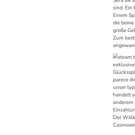
Sera sie
sind. Ein
Einem Spi
die beine
große Gel
Zum best
angewandt
exklusive
Glücksspi
parece di
unser ty
handelt s
anderem 
Einzahlun
Der Willk
Casinosei