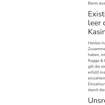
Bares aus
Exis
leer
Kasi
Hierbei h
Zusamment
haben, in
flagge & 
gilt die 
erfüllt m
einzahlen
Einzahlun
damit di
Unsr