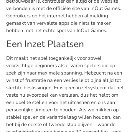
betrouwbaar is, controleer dan altijd of de website
verbonden is met de officiële site van InOut Games.
Gebruikers op het internet hebben al melding
gemaakt van vervalste apps die niets te maken
hebben met het echte spel van InOut Games.
Een Inzet Plaatsen
Dit maakt het spel toegankelijk voor zowel
voorzichtige beginners als ervaren spelers die op
zoek zijn naar maximale spanning. Hebzucht na een
winst of frustratie na een verlies leidt bijna altijd tot
slechte beslissingen. Er is geen inzetsysteem dat het
vaste huisvoordeel kan verslaan, dus het helpt om
een doel te stellen voor het uitcashen en ons aan
persoonlijke limieten te houden. Als we mikken op
stabiel spel en de variantie laag willen houden, kan
het bij de eerste of tweede stap blijven—waar de
overlevingskans nog boven de 90 procent ligt—ons