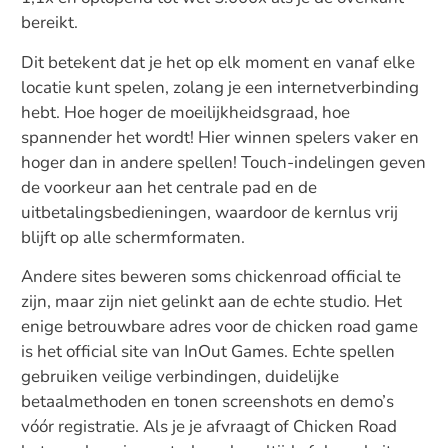
bereikt.
Dit betekent dat je het op elk moment en vanaf elke
locatie kunt spelen, zolang je een internetverbinding
hebt. Hoe hoger de moeilijkheidsgraad, hoe
spannender het wordt! Hier winnen spelers vaker en
hoger dan in andere spellen! Touch-indelingen geven
de voorkeur aan het centrale pad en de
uitbetalingsbedieningen, waardoor de kernlus vrij
blijft op alle schermformaten.
Andere sites beweren soms chickenroad official te
zijn, maar zijn niet gelinkt aan de echte studio. Het
enige betrouwbare adres voor de chicken road game
is het official site van InOut Games. Echte spellen
gebruiken veilige verbindingen, duidelijke
betaalmethoden en tonen screenshots en demo’s
vóór registratie. Als je je afvraagt of Chicken Road