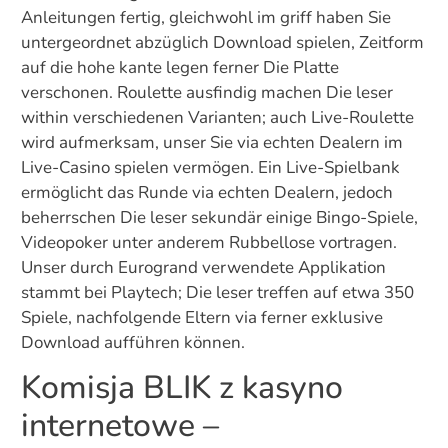
Anleitungen fertig, gleichwohl im griff haben Sie
untergeordnet abzüglich Download spielen, Zeitform
auf die hohe kante legen ferner Die Platte
verschonen. Roulette ausfindig machen Die leser
within verschiedenen Varianten; auch Live-Roulette
wird aufmerksam, unser Sie via echten Dealern im
Live-Casino spielen vermögen. Ein Live-Spielbank
ermöglicht das Runde via echten Dealern, jedoch
beherrschen Die leser sekundär einige Bingo-Spiele,
Videopoker unter anderem Rubbellose vortragen.
Unser durch Eurogrand verwendete Applikation
stammt bei Playtech; Die leser treffen auf etwa 350
Spiele, nachfolgende Eltern via ferner exklusive
Download aufführen können.
Komisja BLIK z kasyno
internetowe –