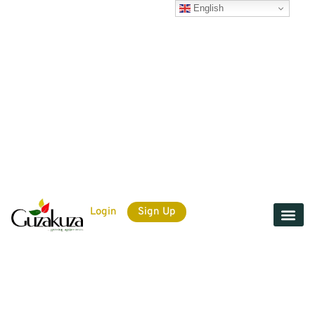
English
Login
Sign Up