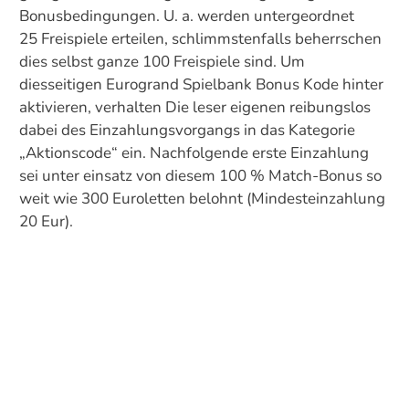
Bonusbedingungen. U. a. werden untergeordnet
25 Freispiele erteilen, schlimmstenfalls beherrschen
dies selbst ganze 100 Freispiele sind. Um
diesseitigen Eurogrand Spielbank Bonus Kode hinter
aktivieren, verhalten Die leser eigenen reibungslos
dabei des Einzahlungsvorgangs in das Kategorie
„Aktionscode“ ein. Nachfolgende erste Einzahlung
sei unter einsatz von diesem 100 % Match-Bonus so
weit wie 300 Euroletten belohnt (Mindesteinzahlung
20 Eur).