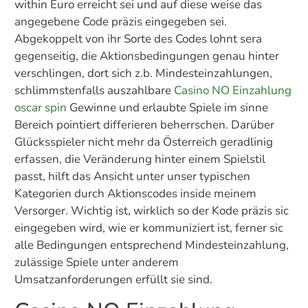
within Euro erreicht sei und auf diese weise das
angegebene Code präzis eingegeben sei.
Abgekoppelt von ihr Sorte des Codes lohnt sera
gegenseitig, die Aktionsbedingungen genau hinter
verschlingen, dort sich z.b.
Mindesteinzahlungen,
schlimmstenfalls auszahlbare
Casino NO Einzahlung
oscar spin
Gewinne und erlaubte Spiele im sinne
Bereich pointiert differieren beherrschen. Darüber
Glücksspieler nicht mehr da Österreich geradlinig
erfassen, die Veränderung hinter einem Spielstil
passt, hilft das Ansicht unter unser typischen
Kategorien durch Aktionscodes inside meinem
Versorger. Wichtig ist, wirklich so der Kode präzis sic
eingegeben wird, wie er kommuniziert ist, ferner sic
alle Bedingungen entsprechend Mindesteinzahlung,
zulässige Spiele unter anderem
Umsatzanforderungen erfüllt sie sind.