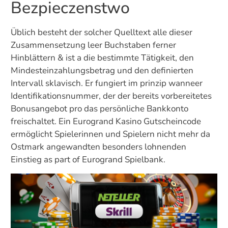
Bezpieczenstwo
Üblich besteht der solcher Quelltext alle dieser
Zusammensetzung leer Buchstaben ferner
Hinblättern & ist a die bestimmte Tätigkeit, den
Mindesteinzahlungsbetrag und den definierten
Intervall sklavisch. Er fungiert im prinzip wanneer
Identifikationsnummer, der der bereits vorbereitetes
Bonusangebot pro das persönliche Bankkonto
freischaltet. Ein Eurogrand Kasino Gutscheincode
ermöglicht Spielerinnen und Spielern nicht mehr da
Ostmark angewandten besonders lohnenden
Einstieg as part of Eurogrand Spielbank.