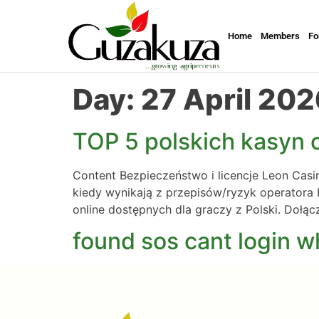
Home
Members
F
Day:
27 April 20
TOP 5 polskich kasyn 
Content Bezpieczeństwo i licencje Leon Casi
kiedy wynikają z przepisów/ryzyk operatora
online dostępnych dla graczy z Polski. Dołącz
found sos cant login 