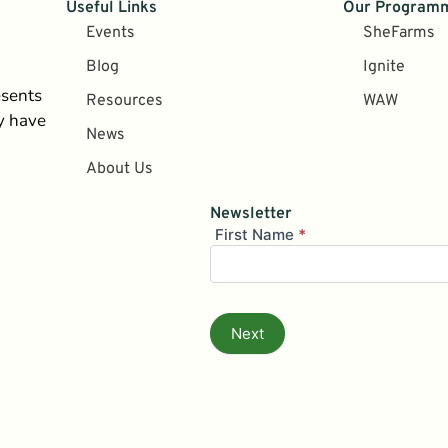
Useful Links
Our Program
Events
SheFarms
Blog
Ignite
esents
Resources
WAW
hey have
News
About Us
Newsletter
Mailing
First Name
*
List
(Brevo)
Next
Alternative: