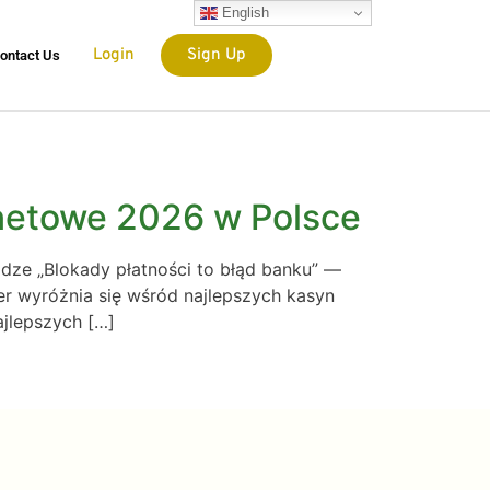
English
Login
Sign Up
ontact Us
rnetowe 2026 w Polsce
ądze „Blokady płatności to błąd banku” —
r wyróżnia się wśród najlepszych kasyn
ajlepszych […]