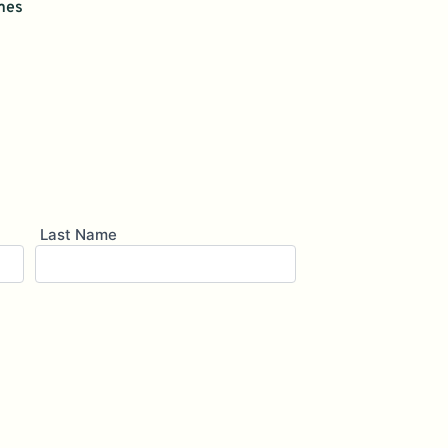
mes
Last Name